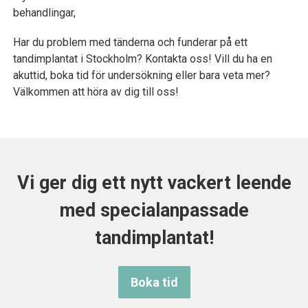
sina tänder blir ofta överväldigade av vad ett
behandlingar,
tandimplantat kan göra för självkänslan och
livsglädjen.
Har du problem med tänderna och funderar på ett
tandimplantat i Stockholm? Kontakta oss! Vill du ha en
akuttid, boka tid för undersökning eller bara veta mer?
Välkommen att höra av dig till oss!
Vi ger dig ett nytt vackert leende
med specialanpassade
tandimplantat!
Boka tid