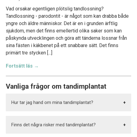
Vad orsakar egentligen plötslig tandlossning?
Tandlossning - parodontit - är något som kan drabba både
yngre och äldre människor. Det är en i grunden ärftlig
sjukdom, men det finns emellertid olika saker som kan
påskynda utvecklingen och göra att tänderna lossnar från
sina fästen i käkbenet på ett snabbare sätt. Det finns
primärt tre stycken [...]
Fortsätt läs →
Vanliga frågor om tandimplantat
Hur tar jag hand om mina tandimplantat?
Tandimplantat måste skötas och kontrolleras
Finns det några risker med tandimplantat?
regelbundet, ingen skillnad mot dina vanliga tänder.
Borsta tänderna morgon och kväll och använd