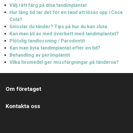
Välj rätt färg på dina tandimplantat
Hur lång tid tar det för en tand att lösas upp i Coca
Cola?
Gnisslar du tänder? Tips på hur du kan sluta
Kan man bli av med överbett med tandimplantat?
Plötslig tandlossning / Parodontit
Kan man byta tandimplantat efter en tid?
Behandling av periimplantit
Vilka livsmedel ger missfärgningar på tänderna?
Om företaget
Kontakta oss