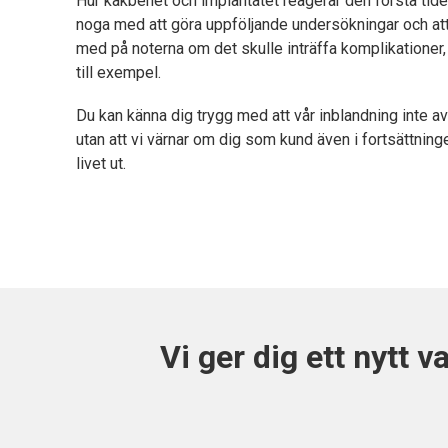
Hur käkbenet och implantatet reagerar den första tiden
noga med att göra uppföljande undersökningar och att hö
med på noterna om det skulle inträffa komplikationer, 
till exempel.
Du kan känna dig trygg med att vår inblandning inte av
utan att vi värnar om dig som kund även i fortsättning
livet ut.
Vi ger dig ett nytt