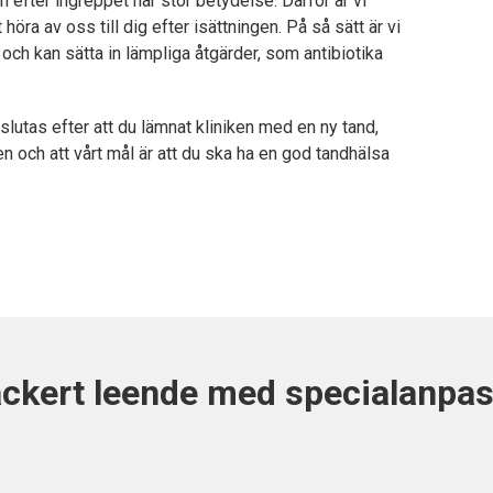
 efter ingreppet har stor betydelse. Därför är vi
ra av oss till dig efter isättningen. På så sätt är vi
och kan sätta in lämpliga åtgärder, som antibiotika
slutas efter att du lämnat kliniken med en ny tand,
en och att vårt mål är att du ska ha en god tandhälsa
 vackert leende med specialanpa