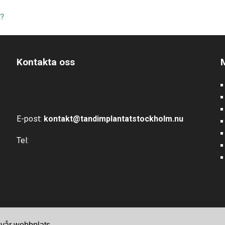
a?
Kontakta oss
E-post:
kontakt@tandimplantatstockholm.nu
Tel:
r vår webbplats