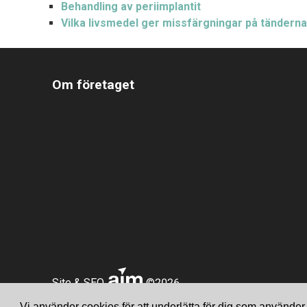
Behandling av periimplantit
Vilka livsmedel ger missfärgningar på tändern
Om företaget
Site & SEO
©2026
Vi använder cookies för att underlätta för dig som använde