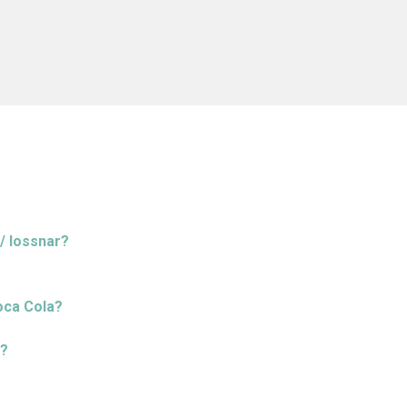
/ lossnar?
Coca Cola?
t?